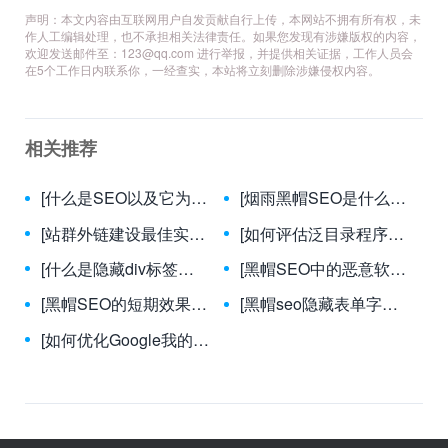
声明：本文内容由互联网用户自发贡献自行上传，本网站不拥有所有权，未
作人工编辑处理，也不承担相关法律责任。如果您发现有涉嫌版权的内容，
欢迎发送邮件至：
123@qq.com
进行举报，并提供相关证据，工作人员会
在5个工作日内联系你，一经查实，本站将立刻删除涉嫌侵权内容。
相关推荐
[什么是SEO以及它为什么重要？]-揭秘SEO：数字时代企业成功的核心引擎
[烟雨黑帽SEO是什么？]-烟雨黑帽SEO：揭秘其本质、风险与合法替代方案
[站群外链建设最佳实践]-站群外链高效建设与风险规避策略全解析
[如何评估泛目录程序的效果？]-泛目录程序效果评估指南：7大核心指标与实战策略
[什么是隐藏div标签？]-揭秘隐藏div标签：提升网页SEO与用户体验的关键技巧
[黑帽SEO中的恶意软件传播手段有哪些？]-揭秘黑帽SEO中恶意软件的十大传播手段
[黑帽SEO的短期效果和长期风险是什么？]-黑帽SEO：短期流量诱惑与长期毁灭性风险分析
[黑帽seo隐藏表单字段技巧]-揭秘黑帽SEO隐藏表单字段的欺诈本质与应对策略
[如何优化Google我的商家资料？]-新标题：Google我的商家资料优化全攻略：提升本地搜索排名的关键步骤