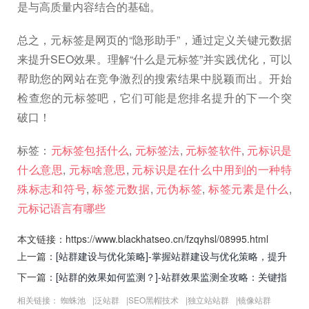
是与高质量内容结合的基础。
总之，元标签是网页的“隐形助手”，通过定义关键元数据
来提升SEO效果。理解“什么是元标签”并实践优化，可以
帮助您的网站在竞争激烈的搜索结果中脱颖而出。开始
检查您的元标签吧，它们可能是您排名提升的下一个突
破口！
标签：
元标签包括什么
,
元标签法
,
元标签软件
,
元标识是
什么意思
,
元标啥意思
,
元标识是在什么中用到的一种特
殊标志和符号
,
标签元数据
,
元伪标签
,
标签元素是什么
,
元标记语言有哪些
本文链接：https://www.blackhatseo.cn/fzqyhsl/08995.html
上一篇：
[站群建设与优化策略]-掌握站群建设与优化策略，提升
SEO效果与流量转化的实战指南
下一篇：
[站群的效果如何监测？]-站群效果监测全攻略：关键指
标与实用工具解析
相关链接：
蜘蛛池
|
泛站群
|
SEO黑帽技术
|
独立站站群
|
镜像站群