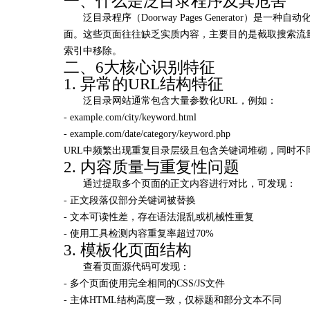
一、什么是泛目录程序及其危害
泛目录程序（Doorway Pages Generato
面。这些页面往往缺乏实质内容，主要目的是截取搜索流
索引中移除。
二、6大核心识别特征
1. 异常的URL结构特征
泛目录网站通常包含大量参数化URL，例如：
- example.com/city/keyword.html
- example.com/date/category/keyword.php
URL中频繁出现重复目录层级且包含关键词堆砌，同时不
2. 内容质量与重复性问题
通过提取多个页面的正文内容进行对比，可发现：
- 正文段落仅部分关键词被替换
- 文本可读性差，存在语法混乱或机械性重复
- 使用工具检测内容重复率超过70%
3. 模板化页面结构
查看页面源代码可发现：
- 多个页面使用完全相同的CSS/JS文件
- 主体HTML结构高度一致，仅标题和部分文本不同