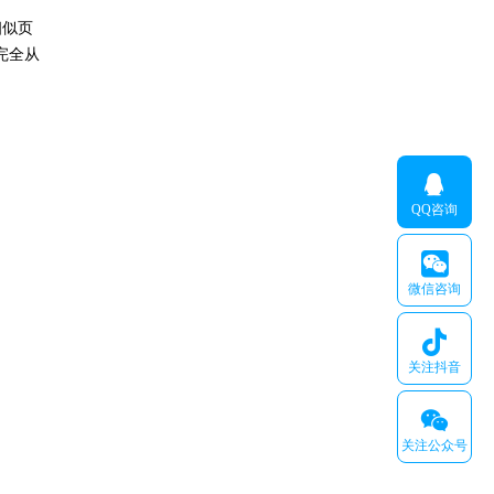
相似页
完全从

QQ咨询

微信咨询

关注抖音
𐆄
关注公众号