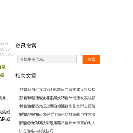
您的位置：
首页
>
黑帽站群
> 正文 >
2025-
资讯搜索
09-20
09:50:17
目录
机器
相关文章
[站群反向链接建设]-站群反向链接建设终极指
质量、
南：策略、风险与实战技巧
[站群外链建设方案]-高效站群外链建设实战指
南：策略、执行与风险规避
[站群有哪些常见类型？]-站群常见类型全面解
采集或
析与选择指南
[站群与搜索引擎惩罚]-揭秘站群策略与搜索引
陷阱或
擎惩罚的关联及应对策略
[站群收录加速方法]-揭秘站群收录加速的七大
核心策略与实战技巧