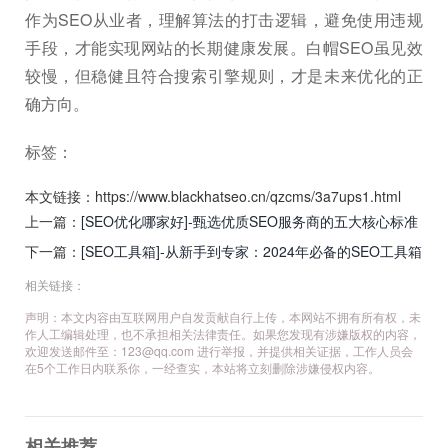
作为SEO从业者，理解算法的打击逻辑，避免使用违规
手段，才能实现网站的长期健康发展。白帽SEO虽见效
较慢，但稳健且符合搜索引擎规则，才是未来优化的正
确方向。
标签：
本文链接：https://www.blackhatseo.cn/qzcms/3a7ups1.html
上一篇：
[SEO优化哪家好]-甄选优质SEO服务商的五大核心标准
与避坑指南
下一篇：
[SEO工具箱]-从新手到专家：2024年必备的SEO工具箱
完全指南
相关链接：
声明：本文内容由互联网用户自发贡献自行上传，本网站不拥有所有权，未
作人工编辑处理，也不承担相关法律责任。如果您发现有涉嫌版权的内容，
欢迎发送邮件至：
123@qq.com
进行举报，并提供相关证据，工作人员会
在5个工作日内联系你，一经查实，本站将立刻删除涉嫌侵权内容。
相关推荐