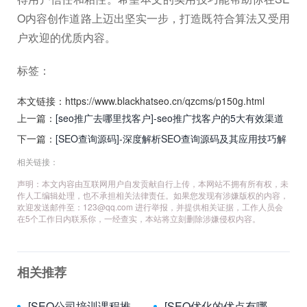
O内容创作道路上迈出坚实一步，打造既符合算法又受用
户欢迎的优质内容。
标签：
本文链接：https://www.blackhatseo.cn/qzcms/p150g.html
上一篇：
[seo推广去哪里找客户]-seo推广找客户的5大有效渠道
解析
下一篇：
[SEO查询源码]-深度解析SEO查询源码及其应用技巧解
析
相关链接：
声明：本文内容由互联网用户自发贡献自行上传，本网站不拥有所有权，未
作人工编辑处理，也不承担相关法律责任。如果您发现有涉嫌版权的内容，
欢迎发送邮件至：
123@qq.com
进行举报，并提供相关证据，工作人员会
在5个工作日内联系你，一经查实，本站将立刻删除涉嫌侵权内容。
相关推荐
[SEO公司培训课程推广引流]-提升SEO公司培训课程推广引流效果的实用策略解析
[SEO优化的优点有哪些]-深入解析SEO优化的核心优势与长期价值