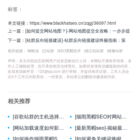
标签：
本文链接：https://www.blackhatseo.cn/zqgj/36097.html
上一篇：
[如何提交网站地图？]-网站地图提交全攻略：一步步提
升搜索引擎可见性
下一篇：
[站群反向链接建设]-站群反向链接建设终极指南：策
略、风险与实战技巧
相关链接：
蜘蛛池
|
泛站群
|
SEO黑帽技术
|
独立站站群
|
镜像站群
声明：本文内容由互联网用户自发贡献自行上传，本网站不拥有所有权，未
作人工编辑处理，也不承担相关法律责任。如果您发现有涉嫌版权的内容，
欢迎发送邮件至：
123@qq.com
进行举报，并提供相关证据，工作人员会
在5个工作日内联系你，一经查实，本站将立刻删除涉嫌侵权内容。
相关推荐
[谷歌站群的主机选择有什么要求？]-谷歌站群搭建：主机选择的7大核心要求与避坑指南
[烟雨黑帽SEO对网站流量有何影响？]-揭秘烟雨黑帽SEO对网站流量的真实影响与风险
[网站加载速度如何影响SEO排名？]-网站加载速度对SEO排名的影响：关键因素与优化策略
[最新黑帽seo]-揭秘最新黑帽SEO技术：风险、案例与正规替代方案
[如何操作烟雨黑帽SEO？]-揭秘烟雨黑帽SEO的操作逻辑与风险防范策略
[如何避免关键词堆砌？]-掌握自然写作与SEO平衡的实用指南