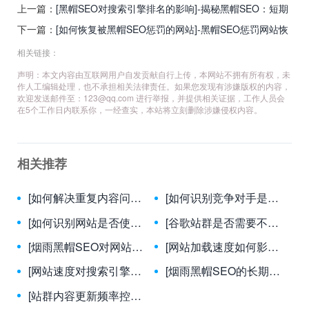
上一篇：
[黑帽SEO对搜索引擎排名的影响]-揭秘黑帽SEO：短期
收益与长期风险的博弈
下一篇：
[如何恢复被黑帽SEO惩罚的网站]-黑帽SEO惩罚网站恢
复全攻略：7步重回正轨
相关链接：
声明：本文内容由互联网用户自发贡献自行上传，本网站不拥有所有权，未
作人工编辑处理，也不承担相关法律责任。如果您发现有涉嫌版权的内容，
欢迎发送邮件至：
123@qq.com
进行举报，并提供相关证据，工作人员会
在5个工作日内联系你，一经查实，本站将立刻删除涉嫌侵权内容。
相关推荐
[如何解决重复内容问题？]-新标题：重复内容难题的终极解决方案：提升SEO排名的关键策略
[如何识别竞争对手是否使用了黑帽SEO？]-揭秘竞争对手的黑帽SEO手段：7大识别技巧与应对策略
[如何识别网站是否使用了黑帽技术？]-揭秘黑帽SEO：7大关键信号助你快速识别违规网站
[谷歌站群是否需要不同的主机？]-谷歌站群服务器部署策略全解析：独立主机与共享主机的利弊权衡
[烟雨黑帽SEO对网站流量有何影响？]-揭秘烟雨黑帽SEO对网站流量的真实影响与风险
[网站加载速度如何影响SEO排名？]-网站加载速度对SEO排名的影响：关键因素与优化策略
[网站速度对搜索引擎排名有哪些具体影响？]-网站速度如何直接影响SEO排名？揭秘关键因素与优化策略
[烟雨黑帽SEO的长期效果如何？]-揭秘烟雨黑帽SEO的长期风险与真实后果
[站群内容更新频率控制]-站群内容更新频率控制策略：提升SEO效果的关键法则