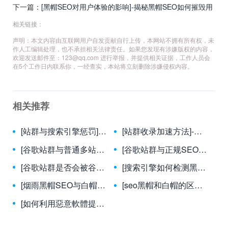
害：你的网站正面临这些风险！
下一篇：
[黑帽SEO对用户体验的影响]-揭秘黑帽SEO如何摧毁用
户体验与网站信任度
相关链接：
声明：本文内容由互联网用户自发贡献自行上传，本网站不拥有所有权，未
作人工编辑处理，也不承担相关法律责任。如果您发现有涉嫌版权的内容，
欢迎发送邮件至：
123@qq.com
进行举报，并提供相关证据，工作人员会
在5个工作日内联系你，一经查实，本站将立刻删除涉嫌侵权内容。
相关推荐
[站群与搜索引擎惩罚]-揭秘站群策略与搜索引擎惩罚的关联及应对策略
[站群收录加速方法]-揭秘站群收录加速的七大核心策略与实战技巧
[谷歌站群与普通多站点策略有何区别？]-谷歌站群策略与普通多站点运营的本质区别解析
[谷歌站群与正规SEO策略的对比]-谷歌站群策略与正规SEO的终极对比：风险、效果与长期价值分析
[谷歌站群是否会被谷歌人工审核？]-谷歌站群策略会触发人工审核吗？深度解析与合规指南
[搜索引擎如何检测黑帽SEO？]-揭秘搜索引擎识别黑帽SEO的7大核心技术机制
[烟雨黑帽SEO与白帽SEO的区别是什么？]-黑帽SEO与白帽SEO的核心差异及选择策略
[seo黑帽和白帽的区别]-揭秘SEO黑帽与白帽：策略差异与长期影响
[如何利用惡意軟體提升排名？]-揭秘恶意软件对SEO排名的危害与防范策略