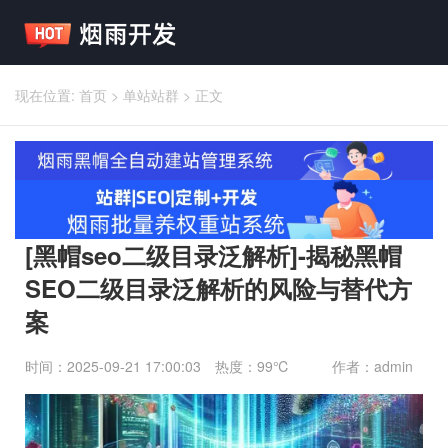
现在位置:
首页
>
单站站群
>
正文
[黑帽seo二级目录泛解析]-揭秘黑帽
SEO二级目录泛解析的风险与替代方
案
时间：2025-09-21 17:00:03
热度：99℃
作者：admin