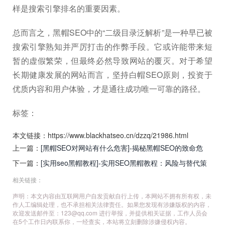
样是搜索引擎排名的重要因素。
总而言之，黑帽SEO中的“二级目录泛解析”是一种早已被
搜索引擎熟知并严厉打击的作弊手段。它或许能带来短
暂的虚假繁荣，但最终必然导致网站的覆灭。对于希望
长期健康发展的网站而言，坚持白帽SEO原则，投资于
优质内容和用户体验，才是通往成功唯一可靠的路径。
标签：
本文链接：https://www.blackhatseo.cn/dzzq/21986.html
上一篇：
[黑帽SEO对网站有什么危害]-揭秘黑帽SEO的致命危
害：你的网站正面临这些风险！
下一篇：
[实用seo黑帽教程]-实用SEO黑帽教程：风险与替代策
略深度解析
相关链接：
声明：本文内容由互联网用户自发贡献自行上传，本网站不拥有所有权，未
作人工编辑处理，也不承担相关法律责任。如果您发现有涉嫌版权的内容，
欢迎发送邮件至：
123@qq.com
进行举报，并提供相关证据，工作人员会
在5个工作日内联系你，一经查实，本站将立刻删除涉嫌侵权内容。