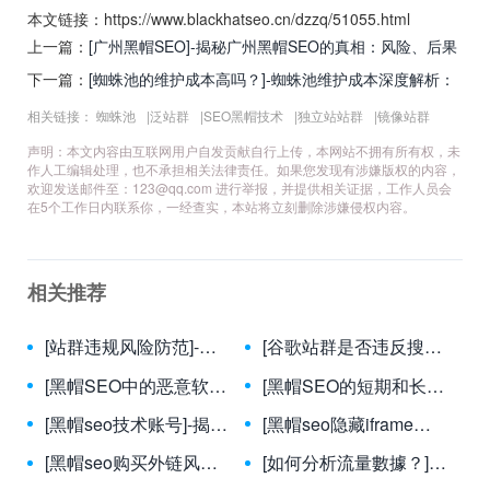
本文链接：https://www.blackhatseo.cn/dzzq/51055.html
上一篇：
[广州黑帽SEO]-揭秘广州黑帽SEO的真相：风险、后果
与正规替代方案
下一篇：
[蜘蛛池的维护成本高吗？]-蜘蛛池维护成本深度解析：
高投入背后的价值与优化策略
相关链接：
蜘蛛池
|
泛站群
|
SEO黑帽技术
|
独立站站群
|
镜像站群
声明：本文内容由互联网用户自发贡献自行上传，本网站不拥有所有权，未
作人工编辑处理，也不承担相关法律责任。如果您发现有涉嫌版权的内容，
欢迎发送邮件至：
123@qq.com
进行举报，并提供相关证据，工作人员会
在5个工作日内联系你，一经查实，本站将立刻删除涉嫌侵权内容。
相关推荐
[站群违规风险防范]-全面解析站群违规风险防范策略与实操指南
[谷歌站群是否违反搜索引擎政策？]-谷歌站群策略的合规性深度解析：是否违反搜索引擎政策？
[黑帽SEO中的恶意软件使用]-揭秘黑帽SEO恶意软件：危害、识别与防御策略
[黑帽SEO的短期和长期效果如何？]-揭秘黑帽SEO：短期红利与长期风险的深度分析
[黑帽seo技术账号]-揭秘黑帽SEO技术账号的运作风险与合规替代方案
[黑帽seo隐藏iframe方法]-黑帽SEO中隐藏iframe的技术手段与风险解析
[黑帽seo购买外链风险]-揭秘黑帽SEO外链交易背后的法律与算法双重陷阱
[如何分析流量數據？]-掌握流量數據分析：從基礎到精通的實戰指南