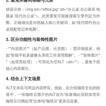
2. 避免关键词堆砌与冗余
错误示例：<img src="office.jpg" alt="办公桌 办公家具 电
脑桌 现代办公桌">。此类重复可能被搜索引擎判定为作
弊。正确做法是自然融入核心关键词，如“现代简约办公
桌搭配笔记本电脑”。
3. 区分功能性与装饰性图片
- **内容图片**（如产品图、示意图）：需详细描述，例
如“智能手机多摄像头系统工作原理图解”。 - **装饰图片*
*（如背景纹理）：可简化为空ALT（alt=""），避免干扰
核心内容索引。
4. 结合上下文场景
ALT文本应与周边内容呼应。例如，在介绍咖啡文化的段
落中，一张咖啡豆图片的ALT设为“埃塞俄比亚耶加雪菲
咖啡豆日晒处理”比单纯“咖啡豆”更具信息量。