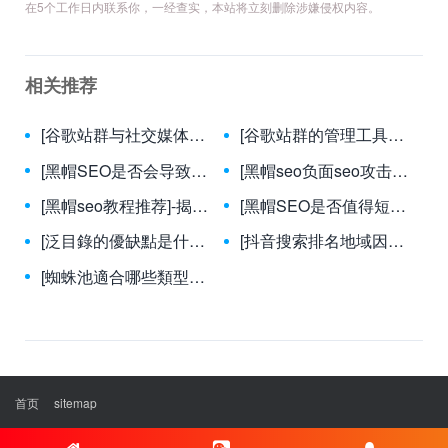
在5个工作日内联系你，一经查实，本站将立刻删除涉嫌侵权内容。
相关推荐
[谷歌站群与社交媒体如何结合？]-谷歌站群与社交媒体整合策略：提升流量与品牌影响力的终极指南
[谷歌站群的管理工具有哪些？]-全面解析谷歌站群必备管理工具及实战策略
[黑帽SEO是否会导致搜索引擎不信任网站？]-黑帽SEO如何引发搜索引擎信任危机及其长期后果
[黑帽seo负面seo攻击方法]-揭秘黑帽SEO与负面SEO攻击：防御策略全解析
[黑帽seo教程推荐]-揭秘黑帽SEO教程风险与正规优化替代方案
[黑帽SEO是否值得短期收益？]-黑帽SEO的短期诱惑与长期风险：是否值得冒险？
[泛目錄的優缺點是什麼？]-深入解析泛目錄的優勢與潛在風險
[抖音搜索排名地域因素如何影響？]-解構地域性對抖音搜尋排序的關鍵影響力
[蜘蛛池適合哪些類型的網站使用？]-蜘蛛池適用網站類型全解析，提升SEO效果必看指南
首页
sitemap
Copyright © 2012-2025 烟雨黑帽SEO工作室