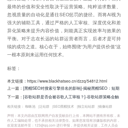
最终的价值和安全性取决于运营策略。纯粹追求数量、
忽视质量的自动化是通往SEO惩罚的捷径。而将AI视为
强大的辅助工具，通过严格的人工审核、深度优化和差
异化策略来提升内容价值，则能真正实现效率与效果的
平衡。对于志在长远的站群运营者而言，后者才是可持
续的成功之道。核心在于，始终围绕“为用户提供价值”这
一根本原则来运用任何技术。
标签：
本文链接：https://www.blackhatseo.cn/dzzq/54812.html
上一篇：
[黑帽SEO对搜索引擎排名的影响]-揭秘黑帽SEO：短期
收益与长期风险的博弈
下一篇：
[谷歌站群是否会被谷歌人工审核？]-谷歌站群策略会触
发人工审核吗？深度解析与合规指南
相关链接：
蜘蛛池
|
泛站群
|
SEO黑帽技术
|
独立站站群
|
镜像站群
声明：本文内容由互联网用户自发贡献自行上传，本网站不拥有所有权，未
作人工编辑处理，也不承担相关法律责任。如果您发现有涉嫌版权的内容，
欢迎发送邮件至：
123@qq.com
进行举报，并提供相关证据，工作人员会