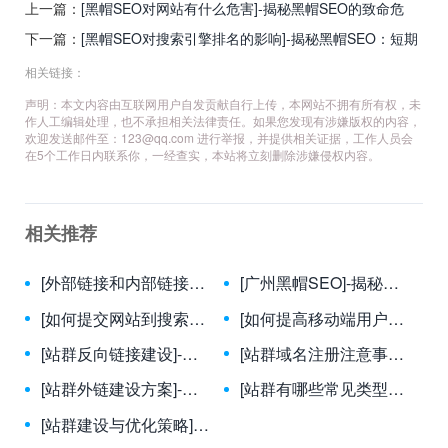
上一篇：
[黑帽SEO对网站有什么危害]-揭秘黑帽SEO的致命危
害：你的网站正面临这些风险！
下一篇：
[黑帽SEO对搜索引擎排名的影响]-揭秘黑帽SEO：短期
收益与长期风险的博弈
相关链接：
声明：本文内容由互联网用户自发贡献自行上传，本网站不拥有所有权，未
作人工编辑处理，也不承担相关法律责任。如果您发现有涉嫌版权的内容，
欢迎发送邮件至：
123@qq.com
进行举报，并提供相关证据，工作人员会
在5个工作日内联系你，一经查实，本站将立刻删除涉嫌侵权内容。
相关推荐
[外部链接和内部链接在SEO中分别扮演什么角色？]-外部链接与内部链接：SEO双引擎的核心角色解析
[广州黑帽SEO]-揭秘广州黑帽SEO的真相：风险、后果与正规替代方案
[如何提交网站到搜索引擎？]-网站提交搜索引擎全攻略：快速收录与排名提升指南
[如何提高移动端用户体验？]-移动端用户体验优化策略全解析
[站群反向链接建设]-站群反向链接建设终极指南：策略、风险与实战技巧
[站群域名注册注意事项]-站群域名注册全攻略：从避坑到精通的7大关键步骤
[站群外链建设方案]-高效站群外链建设实战指南：策略、执行与风险规避
[站群有哪些常见类型？]-站群常见类型全面解析与选择指南
[站群建设与优化策略]-掌握站群建设与优化策略，提升SEO效果与流量转化的实战指南