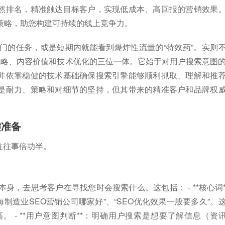
然排名，精准触达目标客户，实现低成本、高回报的营销效果
策略，助您构建可持续的线上竞争力。
门的任务，或是短期内就能看到爆炸性流量的“特效药”。实则
销战略、内容价值和技术优化的三位一体。它始于对用户搜索意图
并依靠稳健的技术基础确保搜索引擎能够顺利抓取、理解和推
是耐力、策略和对细节的坚持，但其带来的精准客户和品牌权
键准备
往往事倍功半。
身，去思考客户在寻找您时会搜索什么。这包括： - **核心词
如“上海制造业SEO营销公司哪家好”、“SEO优化效果一般要多久”。
 - **用户意图判断**：明确用户搜索是想要了解信息（资