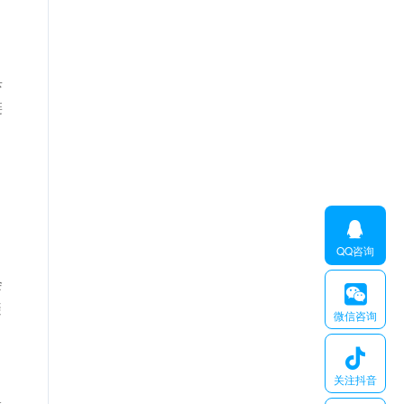
杀
链
。

QQ咨询
会

避
微信咨询

关注抖音