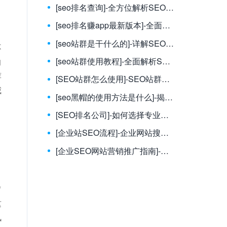
[seo排名查询]-全方位解析SEO排名查询方法与实用技巧
。
[seo排名赚app最新版本]-全面解析seo排名赚app最新版本及使用技巧
[seo站群是干什么的]-详解SEO站群的作用与实操指南
不
[seo站群使用教程]-全面解析SEO站群使用教程，助你快速提升网站排名
的
荐
[SEO站群怎么使用]-SEO站群实战指南：教你高效运用提升网站排名
威
[seo黑帽的使用方法是什么]-揭秘SEO黑帽技巧及其风险详解
[SEO排名公司]-如何选择专业的SEO排名公司提升网站流量和转化率？
[企业站SEO流程]-企业网站搜索引擎优化全流程实战指南：从策略到执行的七步法
[企业SEO网站营销推广指南]-企业如何通过SEO网站营销推广实现低成本获客与品牌增长
*
这
讯