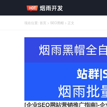
现在位置:
首页
>
SEO黑帽
>
正文
[企业SEO网站营销推广指南]-