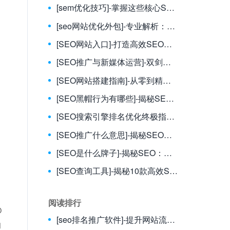
[sem优化技巧]-掌握这些核心SEM优化技巧，让你的广告投放效果翻倍
[seo网站优化外包]-专业解析：如何选择与利用seo网站优化外包服务提升排名
[SEO网站入口]-打造高效SEO网站入口，实现流量最大化
[SEO推广与新媒体运营]-双剑合璧：SEO推广与新媒体运营如何协同驱动业务增长
[SEO网站搭建指南]-从零到精通的SEO友好型网站构建全攻略
[SEO黑帽行为有哪些]-揭秘SEO黑帽：你必须远离的10大高风险行为及其严重后果
[SEO搜索引擎排名优化终极指南]-掌握核心算法，让你的网站流量飙升
[SEO推广什么意思]-揭秘SEO推广：它究竟是什么，为何能成为网络营销的核心利器？
[SEO是什么牌子]-揭秘SEO：它并非“品牌”，而是网站成功的核心引擎
[SEO查询工具]-揭秘10款高效SEO查询工具：从数据洞察到排名飞跃
阅读排行
O
[seo排名推广软件]-提升网站流量的利器：全面解析SEO排名推广软件选择与使用技巧
的