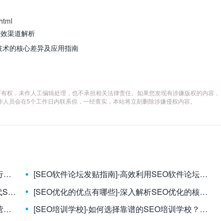
html
大有效渠道解析
帽技术的核心差异及应用指南
所有权，未作人工编辑处理，也不承担相关法律责任。如果您发现有涉嫌版权的内容，
作人员会在5个工作日内联系你，一经查实，本站将立刻删除涉嫌侵权内容。
[SEO公司赚钱吗]-揭秘SEO公司的盈利模式与行业真相
[SEO软件论坛发贴指南]-高效利用SEO软件论坛发帖，驱动精准流量与优质外链的实战策略
[SEO云优化工具]-云端赋能，智能驱动：新一代SEO云优化工具全面解析与实战指南
[SEO优化的优点有哪些]-深入解析SEO优化的核心优势与长期价值
[SEO营销优化软件下载]-高效SEO实战：精选营销优化软件下载指南与深度解析
[SEO培训学校]-如何选择靠谱的SEO培训学校？从入门到精通的避坑指南