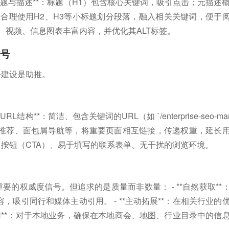
*标题与描述**：标题（H1）包含核心关键词，吸引点击；元描述
**：合理使用H2、H3等小标题划分段落，融入相关关键词，便于
图片、视频、信息图表丰富内容，并优化其ALT标签。
信号
外建设是助推。
构**：简洁、包含关键词的URL（如 `/enterprise-seo-ma
：通过相关文章推荐、面包屑导航等，将重要页面相互链接，传递权重，延长
的呼叫按钮（CTA）、易于填写的联系表单、无干扰的浏览环境。
要的权威度信号。但追求的是质量而非数量： - **自然获取**
吸引同行和媒体主动引用。 - **主动拓展**：在相关行业的
引用**：对于本地业务，确保在本地商会、地图、行业目录中的信