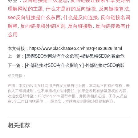
理解网站的主题
,
什么才是好的反向链接
,
反向链接算法
,
seo反向链接是什么东西
,
什么是反向连接
,
反向链接名词
解释
,
反向链接和外链区别
,
反向链接数
,
反向链接数有什
么用
本文链接：https://www.blackhatseo.cn/hmzq/4623626.html
上一篇：
[黑帽SEO对网站有什么危害]-揭秘黑帽SEO的致命危
害：你的网站正面临这些风险！
下一篇：
[外部链接对SEO有什么影响？]-外部链接对SEO的影
响：权威性、流量与排名的关键作用
相关链接：
声明：本文内容由互联网用户自发贡献自行上传，本网站不拥有所有权，未
作人工编辑处理，也不承担相关法律责任。如果您发现有涉嫌版权的内容，
欢迎发送邮件至：
123@qq.com
进行举报，并提供相关证据，工作人员会
在5个工作日内联系你，一经查实，本站将立刻删除涉嫌侵权内容。
相关推荐