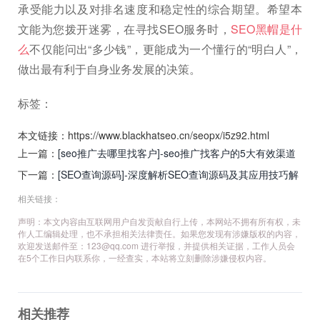
承受能力以及对排名速度和稳定性的综合期望。希望本
文能为您拨开迷雾，在寻找SEO服务时，
SEO黑帽是什
么
不仅能问出“多少钱”，更能成为一个懂行的“明白人”，
做出最有利于自身业务发展的决策。
标签：
本文链接：https://www.blackhatseo.cn/seopx/i5z92.html
上一篇：
[seo推广去哪里找客户]-seo推广找客户的5大有效渠道
解析
下一篇：
[SEO查询源码]-深度解析SEO查询源码及其应用技巧解
析
相关链接：
声明：本文内容由互联网用户自发贡献自行上传，本网站不拥有所有权，未
作人工编辑处理，也不承担相关法律责任。如果您发现有涉嫌版权的内容，
欢迎发送邮件至：
123@qq.com
进行举报，并提供相关证据，工作人员会
在5个工作日内联系你，一经查实，本站将立刻删除涉嫌侵权内容。
相关推荐