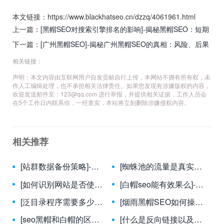
本文链接：https://www.blackhatseo.cn/dzzq/4061961.html
上一篇：
[黑帽SEO对搜索引擎排名的影响]-揭秘黑帽SEO：短期
收益与长期风险的博弈
下一篇：
[广州黑帽SEO]-揭秘广州黑帽SEO的真相：风险、后果
与正规替代方案
相关链接：
声明：本文内容由互联网用户自发贡献自行上传，本网站不拥有所有权，未
作人工编辑处理，也不承担相关法律责任。如果您发现有涉嫌版权的内容，
欢迎发送邮件至：
123@qq.com
进行举报，并提供相关证据，工作人员会
在5个工作日内联系你，一经查实，本站将立刻删除涉嫌侵权内容。
相关推荐
[站群数据备份策略]-高效站群数据备份策略，保障网站数据安全与业务连续性
[蜘蛛池的流量是真实的吗？]-揭秘蜘蛛池流量真实性：技术原理与风险分析
[如何识别网站是否使用了黑帽技术？]-揭秘黑帽SEO：7大关键信号助你快速识别违规网站
[白帽seo能有效果么]-白帽SEO究竟能否带来长期稳定效果？揭秘搜索引擎青睐的合规优化策略
[泛目录程序需要多少内容支持？]-泛目录程序内容支持量深度解析
[烟雨黑帽SEO如何操纵用户行为数据？]-揭秘烟雨黑帽SEO如何通过用户行为数据操纵实现排名欺诈
[seo黑帽和白帽的区别]-揭秘SEO黑帽与白帽：策略差异与长期影响
[什么是反向链接以及为什么它们重要？]-反向链接：SEO成功的关键要素与战略价值