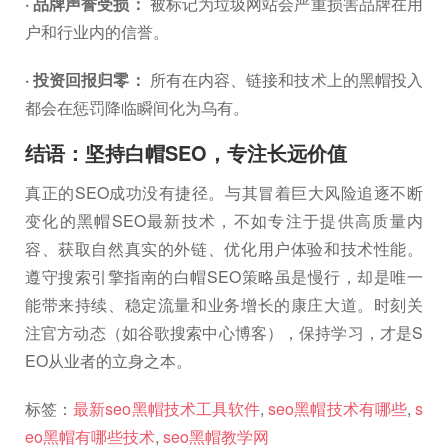
· 品牌声誉受损：
被标记为垃圾网站会严重损害品牌在用
户和行业内的信誉。
· 投资回报归零：
所有在内容、链接和技术上的黑帽投入
都会在惩罚降临瞬间化为乌有。
结语：坚持白帽SEO，专注长远价值
真正的SEO成功没有捷径。与其冒着巨大风险追逐不断
变化的黑帽SEO最新技术，不如专注于提供高质量内
容、获取自然真实的外链、优化用户体验和技术性能。
遵守搜索引擎指南的白帽SEO策略虽是慢行，却是唯一
能带来持续、稳定流量和业务增长的康庄大道。时刻关
注官方动态（如谷歌搜索中心博客），保持学习，才是S
EO从业者的立身之本。
标签：
最新seo黑帽技术工具软件
,
seo黑帽技术有哪些
,
s
eo黑帽有哪些技术
,
seo黑帽教学网