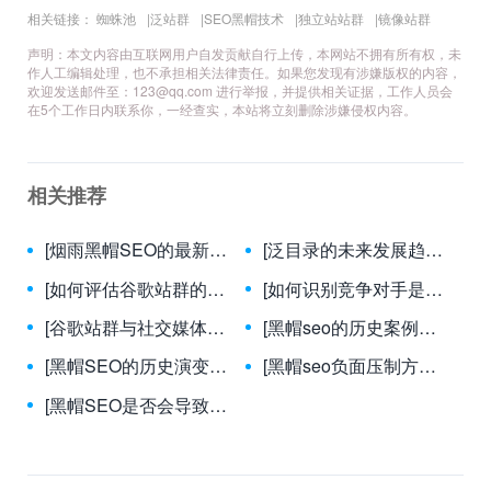
技术原理与风险分析
相关链接：
蜘蛛池
|
泛站群
|
SEO黑帽技术
|
独立站站群
|
镜像站群
声明：本文内容由互联网用户自发贡献自行上传，本网站不拥有所有权，未
作人工编辑处理，也不承担相关法律责任。如果您发现有涉嫌版权的内容，
欢迎发送邮件至：
123@qq.com
进行举报，并提供相关证据，工作人员会
在5个工作日内联系你，一经查实，本站将立刻删除涉嫌侵权内容。
相关推荐
[烟雨黑帽SEO的最新趋势？]-烟雨黑帽SEO 2024年最新趋势与风险应对策略
[泛目录的未来发展趋势如何？]-探索泛目录技术的未来发展方向及其对行业的影响
[如何评估谷歌站群的长期可持续性？]-如何科学评估谷歌站群策略的长期生存能力？
[如何识别竞争对手是否在使用黑帽SEO？]-揭秘竞争对手的黑帽SEO手段：7大识别技巧与应对策略
[谷歌站群与社交媒体如何结合？]-谷歌站群与社交媒体整合策略：提升流量与品牌影响力的终极指南
[黑帽seo的历史案例解析]-黑帽SEO兴衰录：十大经典历史案例深度剖析与警示
[黑帽SEO的历史演变是怎样的？]-黑帽SEO技术从过去到现在的演变历程
[黑帽seo负面压制方法]-揭秘黑帽SEO负面压制风险与合法应对策略
[黑帽SEO是否会导致客户流失]-黑帽SEO与客户流失：揭秘隐藏的风险与代价