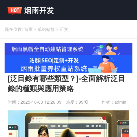
现在位置:
首页
>
单站站群
>
正文
[泛目錄有哪些類型？]-全面解析泛目
錄的種類與應用策略
时间：2025-10-03 12:26:09
热度：99℃
作者：admin