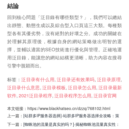
結論
回到核心問題「泛目錄有哪些類型？」，我們可以總結
出靜態、動態生成以及綜合型入口頁這三大類。每種類
型各有其優劣勢，沒有絕對的好壞之分。成功的關鍵在
於理解其原理後，根據自身的網站策略做出明智的選
擇，並輔以適當的SEO技術進行優化與管理。正確地運
用泛目錄，能讓您的網站結構更清晰，助力內容在搜尋
引擎中脫穎而出。
标签：
泛目录有什么用
,
泛目录还有效果吗
,
泛目录原理
,
泛目录什么意思
,
泛目录模板
,
泛目录怎么用
,
泛目录最新
软件
,
2021泛目录程序
,
泛目录程序怎么用
,
泛目录官网
本文链接：https://www.blackhatseo.cn/dzzq/768102.html
上一篇：
[站群多IP服务器选择]-站群多IP服务器选择全攻略：策
略、类型与SEO优化关键
下一篇：
[蜘蛛池的流量是真实的吗？]-揭秘蜘蛛池流量真实性：