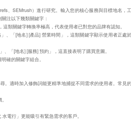
er、Ahrefs、SEMrush）進行研究。輸入您的核心服務與目標地名，
別關注以下幾類關鍵字：
地名]」，這類關鍵字轉換率極高，代表使用者已對您的品牌有認知。
] 價格」、「[地名] [產品] 營業時間」，這類關鍵字顯示使用者正處
產品]」、「[地名] [服務] 預約」，這直接表明了購買意圖。
圖明確的關鍵字組合。
搜尋。適時加入修飾詞能更精準地捕捉不同需求的使用者。常見
價。
台北 水電行」更能吸引有緊急需求的客戶。