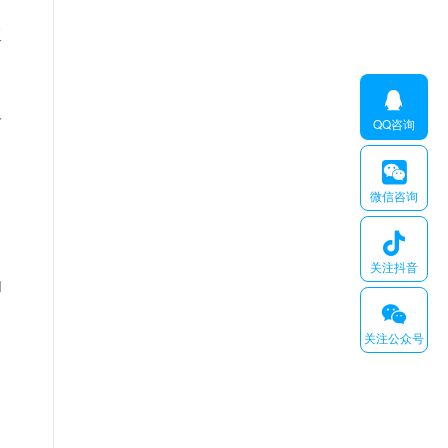
工

於
QQ咨询

微信咨询

关注抖音
的
𐆄
关注公众号