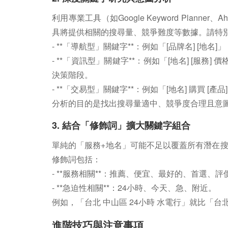
利用專業工具（如Google Keyword Plann
具將提供相關的搜尋量、競爭難度等數據。請特
- **「導航型」關鍵字**：例如「[品牌名] [
- **「資訊型」關鍵字**：例如「[地名] [服務
決策階段。
- **「交易型」關鍵字**：例如「[地名] 購買 [
分析的目的是找出搜尋量適中、競爭度合理且意
3. 結合「修飾詞」擴大關鍵字組合
單純的「服務+地名」可能不足以覆蓋所有潛在
修飾詞包括：
- **服務相關**：推薦、便宜、最好的、首選、評
- **急迫性相關**：24小時、今天、急、附近。
例如，「台北 中山區 24小時 水電行」就比「
進階技巧與注意事項