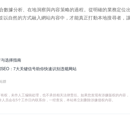
結合數據分析、在地洞察與內容策略的過程。從明確的業務定位
並以自然的方式融入網站內容中，才能真正打動本地搜尋者，
析与选择指南
帽SEO：7大关键信号助你快速识别违规网站
站群
所有权，未作人工编辑处理，也不承担相关法律责任。如果您发现有涉嫌版权的内容，
作人员会在5个工作日内联系你，一经查实，本站将立刻删除涉嫌侵权内容。