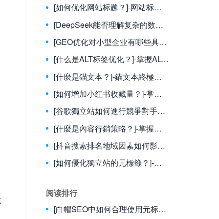
[如何优化网站标题？]-网站标题优化终极指南：从入门到精通的7大核心策略
[DeepSeek能否理解复杂的数学问题？]-DeepSeek数学推理能力全面解析：从基础运算到复杂问题的智能突破
[GEO优化对小型企业有哪些具体好处？]-GEO优化：解锁小型企业本地市场的10大核心优势与实战策略
[什么是ALT标签优化？]-掌握ALT标签优化：提升网站可访问性与SEO排名的关键策略
[什麼是錨文本？]-錨文本終極指南：從基礎到進階SEO策略
[如何增加小红书收藏量？]-掌握關鍵策略，讓你的小紅書筆記收藏量暴漲！
[谷歌獨立站如何進行競爭對手分析？]-掌握市場先機：全方位谷歌獨立站競爭對手分析指南
[什麼是內容行銷策略？]-掌握內容行銷策略，打造品牌成長新引擎
[抖音搜索排名地域因素如何影響？]-解構地域性對抖音搜尋排序的關鍵影響力
[如何優化獨立站的元標籤？]-獨立站SEO成功的基石：全方位元標籤優化指南
阅读排行
或
[白帽SEO中如何合理使用元标签和描述？]-白帽SEO策略：最大化元標籤與描述的效益指南
，