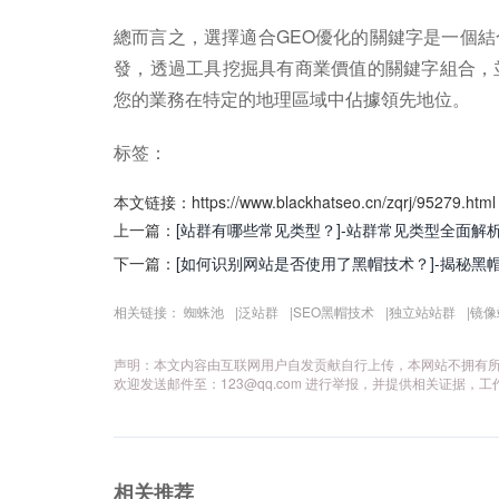
總而言之，選擇適合GEO優化的關鍵字是一個
發，透過工具挖掘具有商業價值的關鍵字組合，
您的業務在特定的地理區域中佔據領先地位。
标签：
本文链接：https://www.blackhatseo.cn/zqrj/95279.html
上一篇：
[站群有哪些常见类型？]-站群常见类型全面解
下一篇：
[如何识别网站是否使用了黑帽技术？]-揭秘黑
相关链接：
蜘蛛池
|
泛站群
|
SEO黑帽技术
|
独立站站群
|
镜像
声明：本文内容由互联网用户自发贡献自行上传，本网站不拥有
欢迎发送邮件至：
123@qq.com
进行举报，并提供相关证据，工
相关推荐