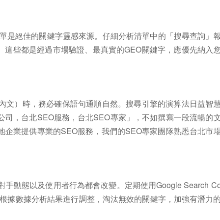
iness）清單是絕佳的關鍵字靈感來源。仔細分析清單中的「搜尋查詢」
。這些都是經過市場驗證、最真實的GEO關鍵字，應優先納入
、內文）時，務必確保語句通順自然。搜尋引擎的演算法日益智
公司，台北SEO服務，台北SEO專家」，不如撰寫一段流暢的
地企業提供專業的SEO服務，我們的SEO專家團隊熟悉台北市
態以及使用者行為都會改變。定期使用Google Search C
，並根據數據分析結果進行調整，淘汰無效的關鍵字，加強有潛力